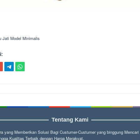
 Jati Model Minimalis
i:
ion
Tentang Kami
a yang Memberikan Solusi Bagi Custumer-Custumer yang binggung Mencari fu
gga Kualitas Terbaik dengan Harga Merakyat.