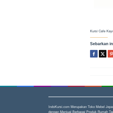
Kursi Cafe Kayu
Sebarkan in
Post
navigat
IndoKursi.com Merupakan Toko Mebel Jepar
dengan Menjual Berbagai Produk Rumah Tan