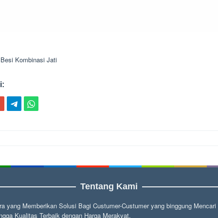
 Besi Kombinasi Jati
i:
ion
Tentang Kami
a yang Memberikan Solusi Bagi Custumer-Custumer yang binggung Mencari fu
gga Kualitas Terbaik dengan Harga Merakyat.