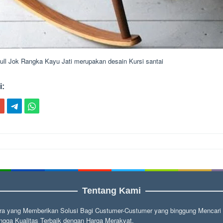
ull Jok Rangka Kayu Jati merupakan desain Kursi santai
i:
ion
Tentang Kami
a yang Memberikan Solusi Bagi Custumer-Custumer yang binggung Mencari fu
gga Kualitas Terbaik dengan Harga Merakyat.