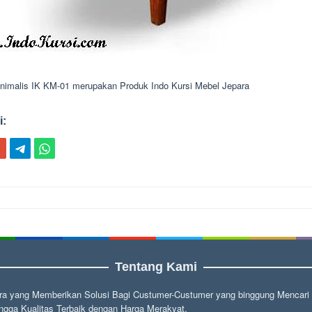
nimalis IK KM-01 merupakan Produk Indo Kursi Mebel Jepara
i:
ion
Tentang Kami
a yang Memberikan Solusi Bagi Custumer-Custumer yang binggung Mencari fu
gga Kualitas Terbaik dengan Harga Merakyat.