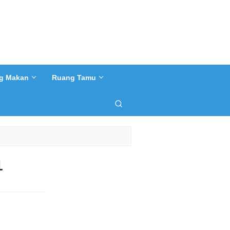
g Makan
Ruang Tamu
1