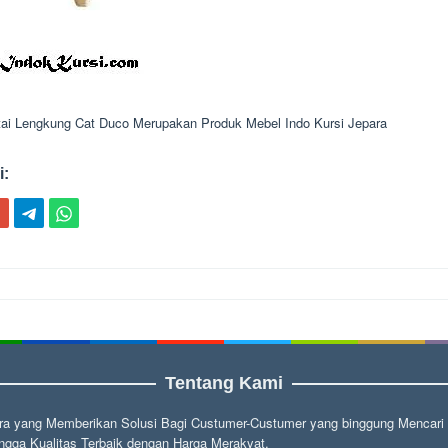
tai Lengkung Cat Duco Merupakan Produk Mebel Indo Kursi Jepara
i:
ion
Tentang Kami
a yang Memberikan Solusi Bagi Custumer-Custumer yang binggung Mencari fu
gga Kualitas Terbaik dengan Harga Merakyat.