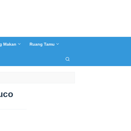
g Makan
Ruang Tamu
uco