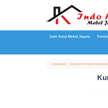
Loncat
ke
konten
Indo Kursi Mebel Jepara
Furnit
HOMEPAGE
/
KURSI SOFA SANTAI LENGK
Ku