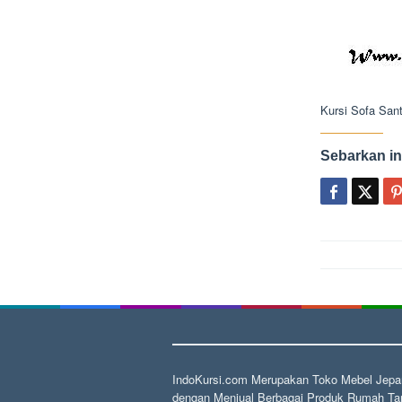
Kursi Sofa San
Sebarkan in
Post
navigat
IndoKursi.com Merupakan Toko Mebel Jepar
dengan Menjual Berbagai Produk Rumah Tan