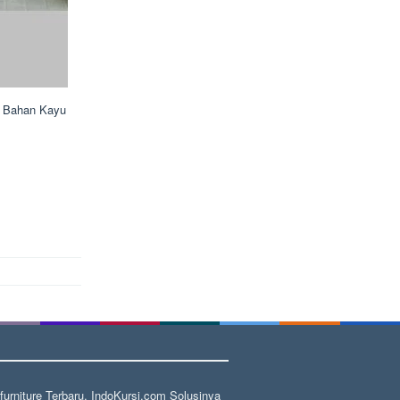
n Bahan Kayu
rniture Terbaru, IndoKursi.com Solusinya