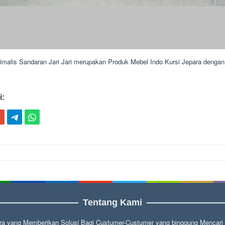
nimalis Sandaran Jari Jari merupakan Produk Mebel Indo Kursi Jepara denga
i:
ion
Tentang Kami
a yang Memberikan Solusi Bagi Custumer-Custumer yang binggung Mencari fu