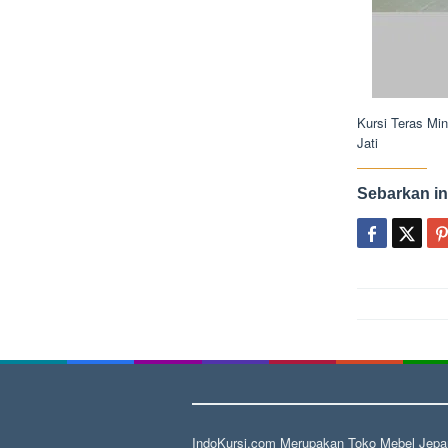
Kursi Teras Mi
Jati
Sebarkan in
Post
navigat
IndoKursi.com Merupakan Toko Mebel Jepar