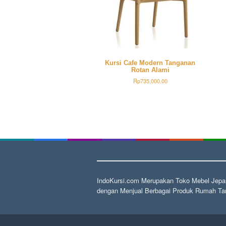
Kursi Cafe Modern Tanganan
Rotan Alami
Rp
735,000.00
IndoKursi.com Merupakan Toko Mebel Jepar
dengan Menjual Berbagai Produk Rumah Tan