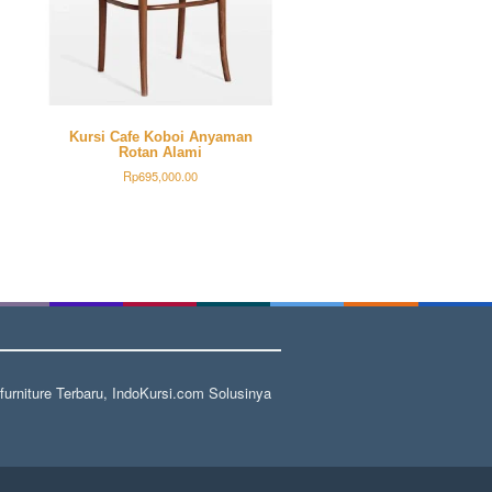
Kursi Cafe Koboi Anyaman
Rotan Alami
Rp
695,000.00
rniture Terbaru, IndoKursi.com Solusinya