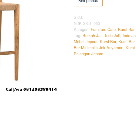
Beli produk
SKU:
N IK SKB- 050
Kategori:
Furniture Cafe
,
Kursi Bar
Tag:
Berkah Jati
,
Indo Jati
,
Indo Ja
Mebel Jepara
,
Kursi Bar
,
Kursi Bar
Bar Minimalis Jok Anyaman
,
Kursi
Pajangan Jepara