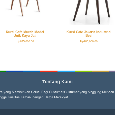
Kursi Cafe Murah Model
Kursi Cafe Jakarta Industrial
Unik Kayu Jati
Besi
Rp
675,000.00
Rp
985,000.00
Tentang Kami
a yang Memberikan Solusi Bagi Custumer-Custumer yang binggung Mencari fu
gga Kualitas Terbaik dengan Harga Merakyat.