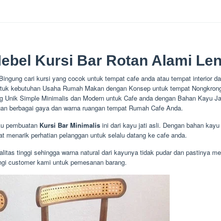
Mebel Kursi Bar Rotan Alami Le
ingung cari kursi yang cocok untuk tempat cafe anda atau tempat interior dap
untuk kebutuhan Usaha Rumah Makan dengan Konsep untuk tempat Nongkrong
g Unik Simple Minimalis dan Modern untuk Cafe anda dengan Bahan Kayu Jati
an berbagai gaya dan warna ruangan tempat Rumah Cafe Anda.
aku pembuatan
Kursi Bar Minimalis
ini dari kayu jati asli. Dengan bahan kay
at menarik perhatian pelanggan untuk selalu datang ke cafe anda.
ualitas tinggi sehingga warna natural dari kayunya tidak pudar dan pastinya mem
ungi customer kami untuk pemesanan barang.