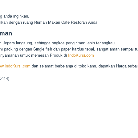
g anda inginkan.
aikan dengan ruang Rumah Makan Cafe Restoran Anda.
iman
 Jepara langsung, sehingga ongkos pengiriman lebih terjangkau.
 packing dengan Single fish dan paper kardus tebal, sangat aman sampai tu
enyamanan untuk memesan Produk di
IndoKursi.com
w.IndoKursi.com
dan selamat berbelanja di toko kami, dapatkan Harga terbai
90414)