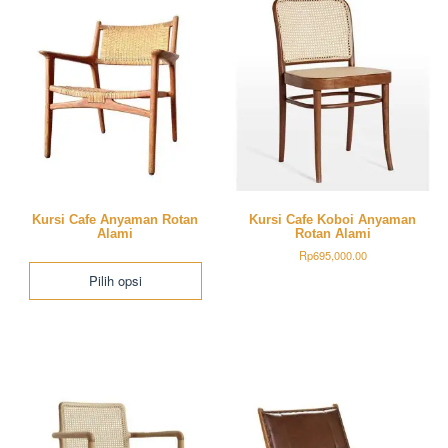
Kursi Cafe Anyaman Rotan
Kursi Cafe Koboi Anyaman
Alami
Rotan Alami
Rp
695,000.00
Pilih opsi
Produk
ini
memiliki
beberapa
varian.
Pilihan
ini