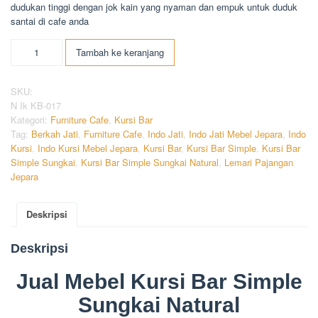
dudukan tinggi dengan jok kain yang nyaman dan empuk untuk duduk
santai di cafe anda
Kuantitas
Tambah ke keranjang
Kursi
Bar
Simple
SKU:
Sungkai
N Ik KB-017
Natural
Kategori:
Furniture Cafe
,
Kursi Bar
Tag:
Berkah Jati
,
Furniture Cafe
,
Indo Jati
,
Indo Jati Mebel Jepara
,
Indo
Kursi
,
Indo Kursi Mebel Jepara
,
Kursi Bar
,
Kursi Bar Simple
,
Kursi Bar
Simple Sungkai
,
Kursi Bar Simple Sungkai Natural
,
Lemari Pajangan
Jepara
Deskripsi
Deskripsi
Jual Mebel Kursi Bar Simple
Sungkai Natural