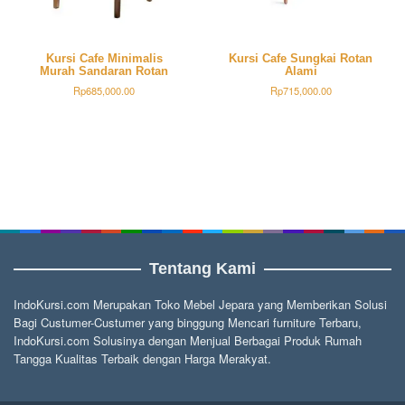
Kursi Cafe Minimalis
Kursi Cafe Sungkai Rotan
Murah Sandaran Rotan
Alami
Rp
685,000.00
Rp
715,000.00
Tentang Kami
IndoKursi.com Merupakan Toko Mebel Jepara yang Memberikan Solusi
Bagi Custumer-Custumer yang binggung Mencari furniture Terbaru,
IndoKursi.com Solusinya dengan Menjual Berbagai Produk Rumah
Tangga Kualitas Terbaik dengan Harga Merakyat.