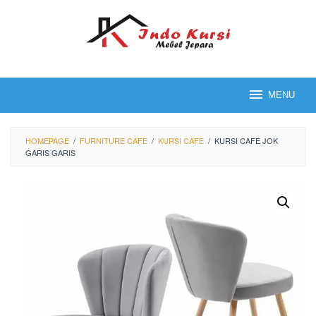
Loncat
ke
konten
MENU
HOMEPAGE
/
FURNITURE CAFE
/
KURSI CAFE
/
KURSI CAFE JOK
GARIS GARIS