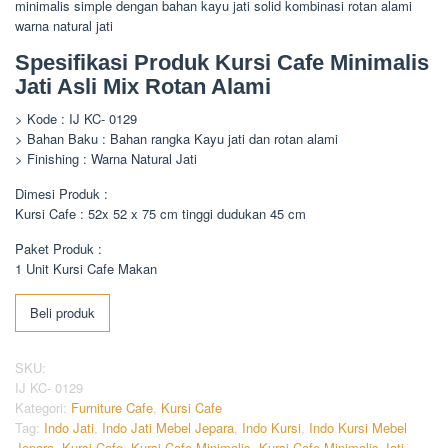
minimalis simple dengan bahan kayu jati solid kombinasi rotan alami
warna natural jati
Spesifikasi Produk Kursi Cafe Minimalis
Jati Asli Mix Rotan Alami
> Kode : IJ KC- 0129
> Bahan Baku : Bahan rangka Kayu jati dan rotan alami
> Finishing : Warna Natural Jati
Dimesi Produk :
Kursi Cafe : 52x 52 x 75 cm tinggi dudukan 45 cm
Paket Produk :
1 Unit Kursi Cafe Makan
Beli produk
SKU:
IJ KC- 0129
Kategori:
Furniture Cafe
,
Kursi Cafe
Tag:
Indo Jati
,
Indo Jati Mebel Jepara
,
Indo Kursi
,
Indo Kursi Mebel
Jepara
,
Kursi Cafe
,
Kursi Cafe Minimalis
,
Kursi Cafe Minimalis Jati