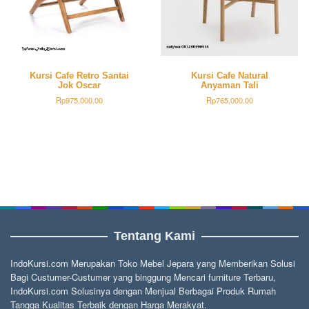
Kursi Cafe Retro Santai
Kursi Cafe Natural
Jok Oscar
Anyaman Tali
Rp
975,000.00
Rp
765,000.00
Tentang Kami
IndoKursi.com Merupakan Toko Mebel Jepara yang Memberikan Solusi
Bagi Custumer-Custumer yang binggung Mencari furniture Terbaru,
IndoKursi.com Solusinya dengan Menjual Berbagai Produk Rumah
Tangga Kualitas Terbaik dengan Harga Merakyat.