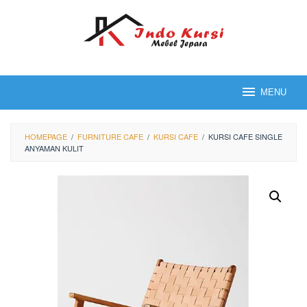
Loncat
ke
konten
MENU
HOMEPAGE
/
FURNITURE CAFE
/
KURSI CAFE
/
KURSI CAFE SINGLE
ANYAMAN KULIT