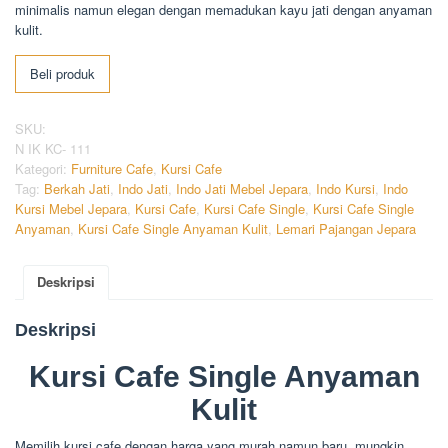
minimalis namun elegan dengan memadukan kayu jati dengan anyaman
kulit.
Beli produk
SKU:
N IK KC- 111
Kategori:
Furniture Cafe
,
Kursi Cafe
Tag:
Berkah Jati
,
Indo Jati
,
Indo Jati Mebel Jepara
,
Indo Kursi
,
Indo
Kursi Mebel Jepara
,
Kursi Cafe
,
Kursi Cafe Single
,
Kursi Cafe Single
Anyaman
,
Kursi Cafe Single Anyaman Kulit
,
Lemari Pajangan Jepara
Deskripsi
Deskripsi
Kursi Cafe Single Anyaman
Kulit
Memilih kursi cafe dengan harga yang murah namun baru, mungkin