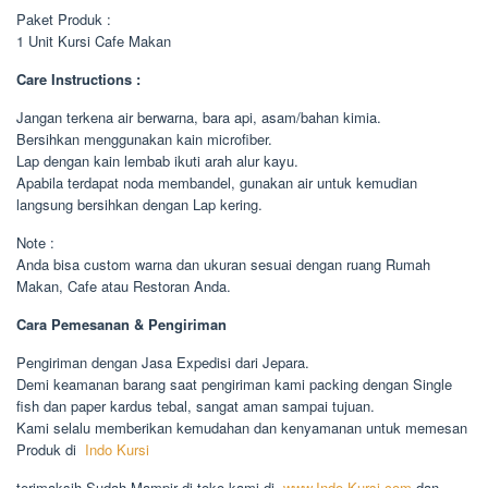
Paket Produk :
1 Unit Kursi Cafe Makan
Care Instructions :
Jangan terkena air berwarna, bara api, asam/bahan kimia.
Bersihkan menggunakan kain microfiber.
Lap dengan kain lembab ikuti arah alur kayu.
Apabila terdapat noda membandel, gunakan air untuk kemudian
langsung bersihkan dengan Lap kering.
Note :
Anda bisa custom warna dan ukuran sesuai dengan ruang Rumah
Makan, Cafe atau Restoran Anda.
Cara Pemesanan & Pengiriman
Pengiriman dengan Jasa Expedisi dari Jepara.
Demi keamanan barang saat pengiriman kami packing dengan Single
fish dan paper kardus tebal, sangat aman sampai tujuan.
Kami selalu memberikan kemudahan dan kenyamanan untuk memesan
Produk di
Indo Kursi
terimaksih Sudah Mampir di toko kami di
www.Indo Kursi.com
dan