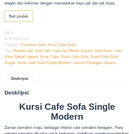
elegan dan kekinian dengan memadukan kayu jati dan jok busa.
Beli produk
SKU:
N IK KCS-022
Kategori:
Furniture Cafe
,
Kursi Cafe Sofa
Tag:
Berkah Jati
,
Indo Jati
,
Indo Jati Mebel Jepara
,
Indo Kursi
,
Indo
Kursi Mebel Jepara
,
Kursi Cafe
,
Kursi Cafe Sofa
,
Kursi Cafe Sofa
Single
,
Kursi Cafe Sofa Single Modern
,
Lemari Pajangan Jepara
Deskripsi
Deskripsi
Kursi Cafe Sofa Single
Modern
Zaman semakin maju, berbagai interior cafe semakin beragam. Para
pekerja semakin dituntut untuk berkreasi. IndoKursi merekomendasikan