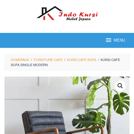
Loncat
ke
konten
MENU
HOMEPAGE
/
FURNITURE CAFE
/
KURSI CAFE SOFA
/
KURSI CAFE
SOFA SINGLE MODERN