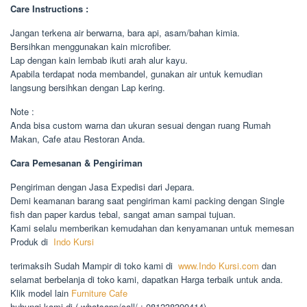
Care Instructions :
Jangan terkena air berwarna, bara api, asam/bahan kimia.
Bersihkan menggunakan kain microfiber.
Lap dengan kain lembab ikuti arah alur kayu.
Apabila terdapat noda membandel, gunakan air untuk kemudian
langsung bersihkan dengan Lap kering.
Note :
Anda bisa custom warna dan ukuran sesuai dengan ruang Rumah
Makan, Cafe atau Restoran Anda.
Cara Pemesanan & Pengiriman
Pengiriman dengan Jasa Expedisi dari Jepara.
Demi keamanan barang saat pengiriman kami packing dengan Single
fish dan paper kardus tebal, sangat aman sampai tujuan.
Kami selalu memberikan kemudahan dan kenyamanan untuk memesan
Produk di
Indo Kursi
terimaksih Sudah Mampir di toko kami di
www.Indo Kursi.com
dan
selamat berbelanja di toko kami, dapatkan Harga terbaik untuk anda.
Klik model lain
Furniture Cafe
hubungi kami di ( whatsapp/call/ : 081238390414)