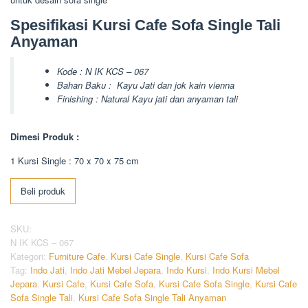
Spesifikasi Kursi Cafe Sofa Single Tali
Anyaman
Kode : N IK KCS – 067
Bahan Baku : Kayu Jati dan jok kain vienna
Finishing : Natural Kayu jati dan anyaman tali
Dimesi Produk :
1 Kursi Single : 70 x 70 x 75 cm
Beli produk
SKU:
N IK KCS – 067
Kategori:
Furniture Cafe
,
Kursi Cafe Single
,
Kursi Cafe Sofa
Tag:
Indo Jati
,
Indo Jati Mebel Jepara
,
Indo Kursi
,
Indo Kursi Mebel
Jepara
,
Kursi Cafe
,
Kursi Cafe Sofa
,
Kursi Cafe Sofa Single
,
Kursi Cafe
Sofa Single Tali
,
Kursi Cafe Sofa Single Tali Anyaman