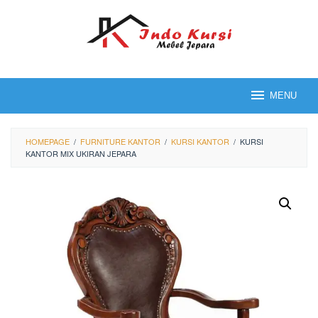
Loncat
ke
konten
MENU
HOMEPAGE
/
FURNITURE KANTOR
/
KURSI KANTOR
/
KURSI
KANTOR MIX UKIRAN JEPARA