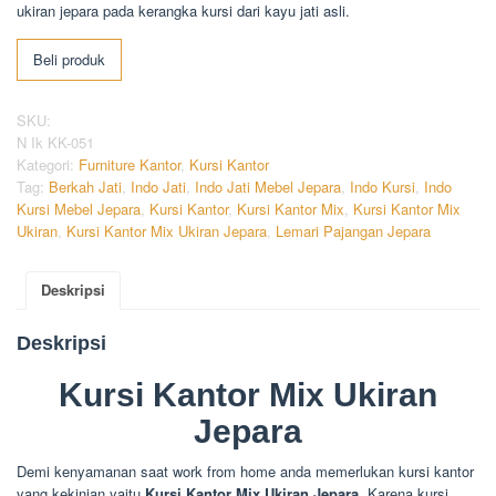
ukiran jepara pada kerangka kursi dari kayu jati asli.
Beli produk
SKU:
N Ik KK-051
Kategori:
Furniture Kantor
,
Kursi Kantor
Tag:
Berkah Jati
,
Indo Jati
,
Indo Jati Mebel Jepara
,
Indo Kursi
,
Indo
Kursi Mebel Jepara
,
Kursi Kantor
,
Kursi Kantor Mix
,
Kursi Kantor Mix
Ukiran
,
Kursi Kantor Mix Ukiran Jepara
,
Lemari Pajangan Jepara
Deskripsi
Deskripsi
Kursi Kantor Mix Ukiran
Jepara
Demi kenyamanan saat work from home anda memerlukan kursi kantor
yang kekinian yaitu
Kursi Kantor Mix Ukiran Jepara
. Karena kursi