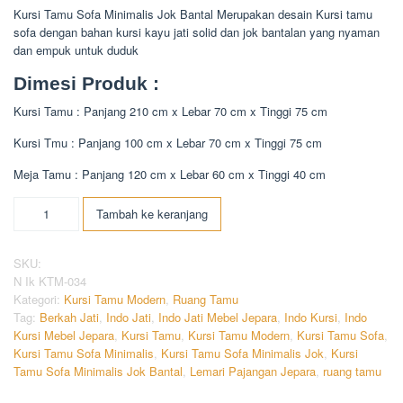
Kursi Tamu Sofa Minimalis Jok Bantal Merupakan desain Kursi tamu
sofa dengan bahan kursi kayu jati solid dan jok bantalan yang nyaman
dan empuk untuk duduk
Dimesi Produk :
Kursi Tamu : Panjang 210 cm x Lebar 70 cm x Tinggi 75 cm
Kursi Tmu : Panjang 100 cm x Lebar 70 cm x Tinggi 75 cm
Meja Tamu : Panjang 120 cm x Lebar 60 cm x Tinggi 40 cm
Kuantitas
Tambah ke keranjang
Kursi
Tamu
Sofa
SKU:
Minimalis
N Ik KTM-034
Jok
Kategori:
Kursi Tamu Modern
,
Ruang Tamu
Bantal
Tag:
Berkah Jati
,
Indo Jati
,
Indo Jati Mebel Jepara
,
Indo Kursi
,
Indo
Kursi Mebel Jepara
,
Kursi Tamu
,
Kursi Tamu Modern
,
Kursi Tamu Sofa
,
Kursi Tamu Sofa Minimalis
,
Kursi Tamu Sofa Minimalis Jok
,
Kursi
Tamu Sofa Minimalis Jok Bantal
,
Lemari Pajangan Jepara
,
ruang tamu