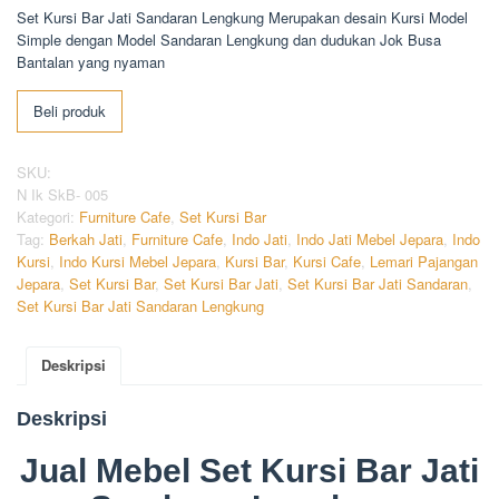
Set Kursi Bar Jati Sandaran Lengkung Merupakan desain Kursi Model
Simple dengan Model Sandaran Lengkung dan dudukan Jok Busa
Bantalan yang nyaman
Beli produk
SKU:
N Ik SkB- 005
Kategori:
Furniture Cafe
,
Set Kursi Bar
Tag:
Berkah Jati
,
Furniture Cafe
,
Indo Jati
,
Indo Jati Mebel Jepara
,
Indo
Kursi
,
Indo Kursi Mebel Jepara
,
Kursi Bar
,
Kursi Cafe
,
Lemari Pajangan
Jepara
,
Set Kursi Bar
,
Set Kursi Bar Jati
,
Set Kursi Bar Jati Sandaran
,
Set Kursi Bar Jati Sandaran Lengkung
Deskripsi
Deskripsi
Jual Mebel Set Kursi Bar Jati