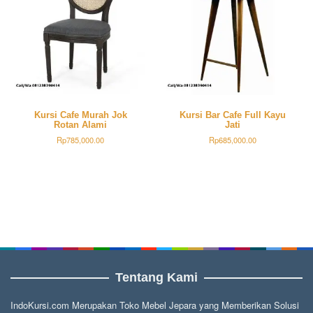
ini
dapat
diambil
di
halaman
produk
Kursi Cafe Murah Jok
Kursi Bar Cafe Full Kayu
Rotan Alami
Jati
Rp
785,000.00
Rp
685,000.00
Tentang Kami
IndoKursi.com Merupakan Toko Mebel Jepara yang Memberikan Solusi