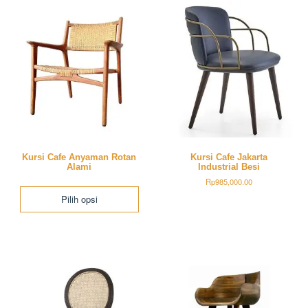
Kursi Cafe Anyaman Rotan
Kursi Cafe Jakarta
Alami
Industrial Besi
Rp
985,000.00
Pilih opsi
Produk
ini
memiliki
beberapa
varian.
Pilihan