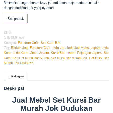
Minimalis dengan bahan kayu jati solid dan meja model minimalis
dengan dudukan jok yang nyaman
Beli produk
SKU:
N Ik SkB- 007
Kategori:
Furniture Cafe
,
Set Kursi Bar
Tag:
Berkah Jati
,
Furniture Cafe
,
Indo Jati
,
Indo Jati Mebel Jepara
,
Indo
Kursi
,
Indo Kursi Mebel Jepara
,
Kursi Bar
,
Lemari Pajangan Jepara
,
Set
Kursi Bar
,
Set Kursi Bar Murah
,
Set Kursi Bar Murah Jok
,
Set Kursi Bar
Murah Jok Dudukan
Deskripsi
Deskripsi
Jual Mebel Set Kursi Bar
Murah Jok Dudukan