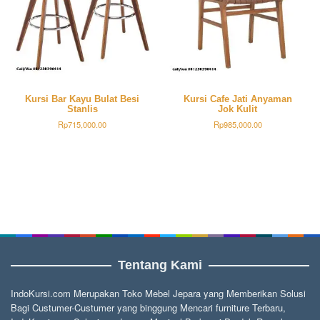
Kursi Bar Kayu Bulat Besi
Kursi Cafe Jati Anyaman
Stanlis
Jok Kulit
Rp
715,000.00
Rp
985,000.00
Tentang Kami
IndoKursi.com Merupakan Toko Mebel Jepara yang Memberikan Solusi
Bagi Custumer-Custumer yang binggung Mencari furniture Terbaru,