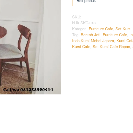
Beli produk
SKU:
N Ik SKC-018
Kategori:
Furniture Cafe
,
Set Kursi
Tag:
Berkah Jati
,
Furniture Cafe
,
In
Indo Kursi Mebel Jepara
,
Kursi Caf
Kursi Cafe
,
Set Kursi Cafe Ropan
,