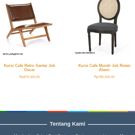
Kursi Cafe Retro Santai Jok
Kursi Cafe Murah Jok Rotan
Oscar
Alami
Rp
975,000.00
Rp
785,000.00
Tentang Kami