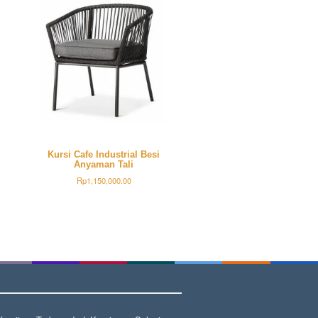
Kursi Cafe Industrial Besi
Anyaman Tali
Rp
1,150,000.00