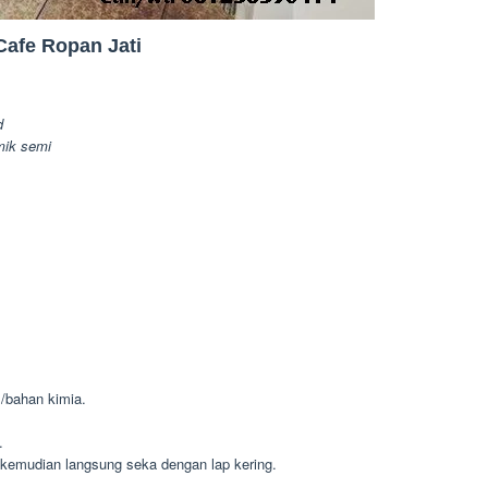
Cafe Ropan Jati
d
amik semi
m/bahan kimia.
.
kemudian langsung seka dengan lap kering.