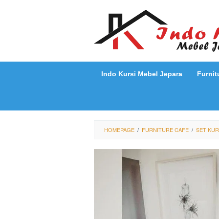
Loncat
ke
konten
Indo Kursi Mebel Jepara
Furnit
HOMEPAGE
/
FURNITURE CAFE
/
SET KUR