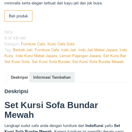
minimalis serta elegan terbuat dari kayu jati dan jok busa.
Beli produk
SKU:
N IK KB-063
Kategori:
Furniture Cafe
,
Kursi Cafe Sofa
Tag:
Berkah Jati
,
Furniture Cafe
,
Indo Jati
,
Indo Jati Mebel Jepara
,
Indo
Kursi
,
Indo Kursi Mebel Jepara
,
Lemari Pajangan Jepara
,
Set Kursi Bar
,
Set Kursi Sofa
,
Set Kursi Sofa Bundar
,
Set Kursi Sofa Bundar Mewah
Deskripsi
Informasi Tambahan
Deskripsi
Set Kursi Sofa Bundar
Mewah
Lengkapi sudut cafe anda dengan furniture dari
IndoKursi
yaitu
Set
Kursi Sofa Bundar Mewah
. Karena furniture ini memiliki desain yang