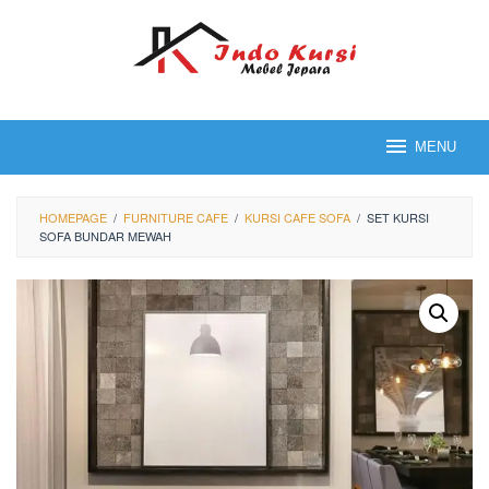
Loncat
ke
konten
MENU
HOMEPAGE
/
FURNITURE CAFE
/
KURSI CAFE SOFA
/
SET KURSI
SOFA BUNDAR MEWAH