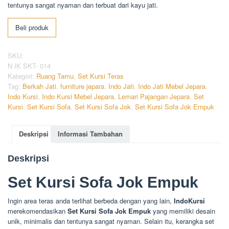
tentunya sangat nyaman dan terbuat dari kayu jati.
Beli produk
SKU:
N IK SKT- 014
Kategori:
Ruang Tamu
,
Set Kursi Teras
Tag:
Berkah Jati
,
furniture jepara
,
Indo Jati
,
Indo Jati Mebel Jepara
,
Indo Kursi
,
Indo Kursi Mebel Jepara
,
Lemari Pajangan Jepara
,
Set
Kursi
,
Set Kursi Sofa
,
Set Kursi Sofa Jok
,
Set Kursi Sofa Jok Empuk
Deskripsi
Informasi Tambahan
Deskripsi
Set Kursi Sofa Jok Empuk
Ingin area teras anda terlihat berbeda dengan yang lain,
IndoKursi
merekomendasikan
Set Kursi Sofa Jok Empuk
yang memiliki desain
unik, minimalis dan tentunya sangat nyaman. Selain itu, kerangka set