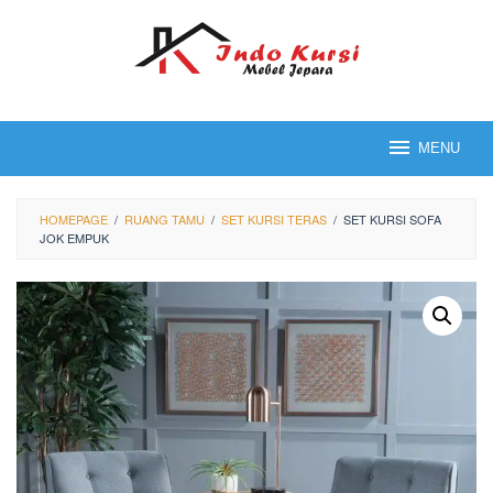
Loncat
ke
konten
MENU
HOMEPAGE
/
RUANG TAMU
/
SET KURSI TERAS
/
SET KURSI SOFA
JOK EMPUK