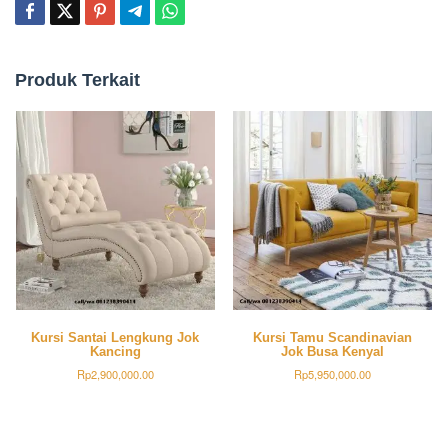
Produk Terkait
Kursi Santai Lengkung Jok
Kursi Tamu Scandinavian
Kancing
Jok Busa Kenyal
Rp
2,900,000.00
Rp
5,950,000.00