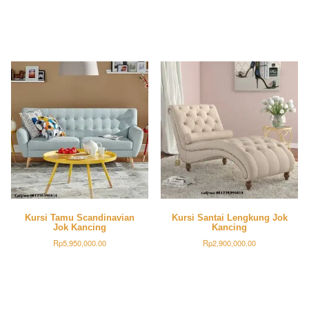
Kursi Tamu Scandinavian
Kursi Santai Lengkung Jok
Jok Kancing
Kancing
Rp
5,950,000.00
Rp
2,900,000.00