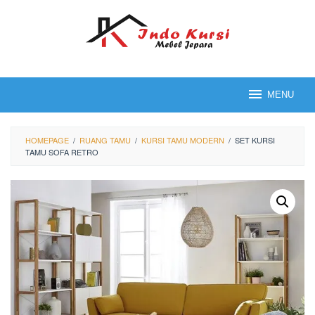
Loncat
ke
konten
MENU
HOMEPAGE
/
RUANG TAMU
/
KURSI TAMU MODERN
/
SET KURSI
TAMU SOFA RETRO