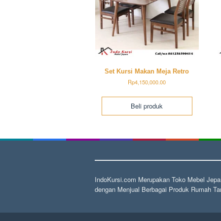
Set Kursi Makan Meja Retro
Rp
4,150,000.00
Beli produk
IndoKursi.com Merupakan Toko Mebel Jepar
dengan Menjual Berbagai Produk Rumah Tan