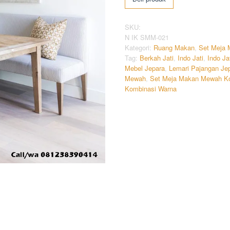
SKU:
N IK SMM-021
Kategori:
Ruang Makan
,
Set Meja
Tag:
Berkah Jati
,
Indo Jati
,
Indo Ja
Mebel Jepara
,
Lemari Pajangan Je
Mewah
,
Set Meja Makan Mewah K
Kombinasi Warna