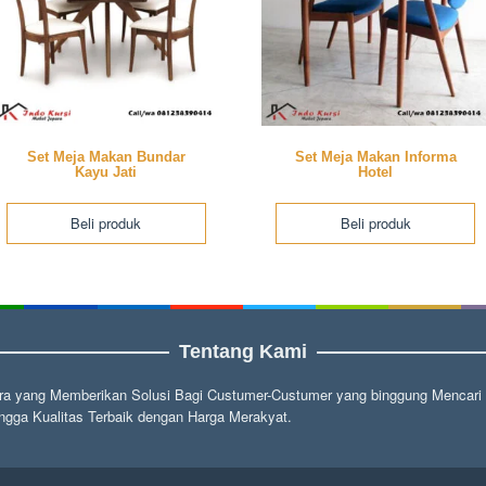
Set Meja Makan Bundar
Set Meja Makan Informa
Kayu Jati
Hotel
Beli produk
Beli produk
Tentang Kami
a yang Memberikan Solusi Bagi Custumer-Custumer yang binggung Mencari fu
gga Kualitas Terbaik dengan Harga Merakyat.