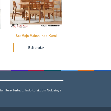
Set Meja Makan Indo Kursi
Beli produk
rniture Terbaru, IndoKursi.com Solusinya