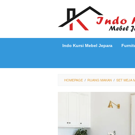
Loncat
ke
konten
Indo Kursi Mebel Jepara
Furnit
HOMEPAGE
/
RUANG MAKAN
/
SET MEJA 