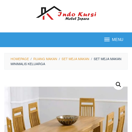
Loncat
ke
konten
MENU
HOMEPAGE
/
RUANG MAKAN
/
SET MEJA MAKAN
/
SET MEJA MAKAN
MINIMALIS KELUARGA