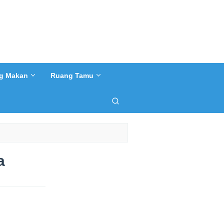
g Makan
Ruang Tamu
a