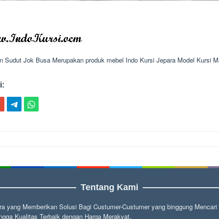
n Sudut Jok Busa Merupakan produk mebel Indo Kursi Jepara Model Kursi 
i:
ion
Tentang Kami
a yang Memberikan Solusi Bagi Custumer-Custumer yang binggung Mencari fu
gga Kualitas Terbaik dengan Harga Merakyat.