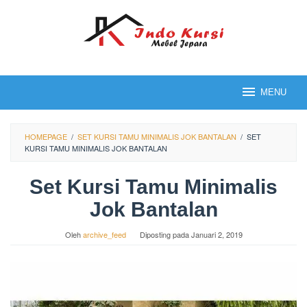
Loncat
ke
konten
MENU
HOMEPAGE
/
SET KURSI TAMU MINIMALIS JOK BANTALAN
/
SET
KURSI TAMU MINIMALIS JOK BANTALAN
Set Kursi Tamu Minimalis
Jok Bantalan
Oleh
archive_feed
Diposting pada
Januari 2, 2019