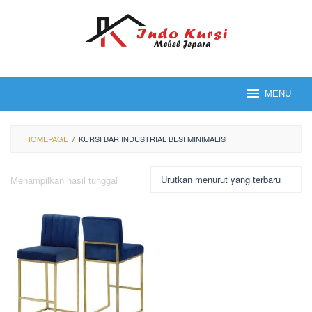
Loncat
ke
konten
MENU
HOMEPAGE
/
KURSI BAR INDUSTRIAL BESI MINIMALIS
Menampilkan hasil tunggal