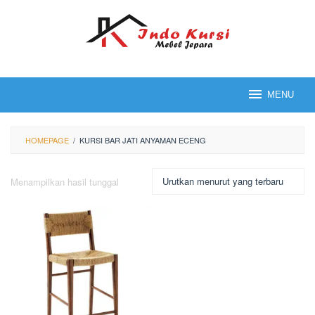
Loncat
ke
konten
MENU
HOMEPAGE
/
KURSI BAR JATI ANYAMAN ECENG
Menampilkan hasil tunggal