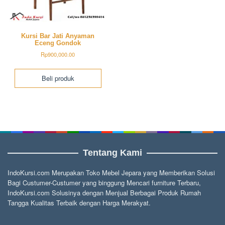
Kursi Bar Jati Anyaman
Eceng Gondok
Rp
900,000.00
Beli produk
Tentang Kami
IndoKursi.com Merupakan Toko Mebel Jepara yang Memberikan Solusi
Bagi Custumer-Custumer yang binggung Mencari furniture Terbaru,
IndoKursi.com Solusinya dengan Menjual Berbagai Produk Rumah
Tangga Kualitas Terbaik dengan Harga Merakyat.