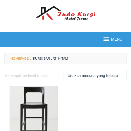
Loncat
ke
konten
MENU
HOMEPAGE
/
KURSI BAR JATI HITAM
Menampilkan hasil tunggal