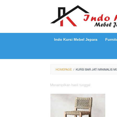
Loncat
ke
konten
Indo Kursi Mebel Jepara
Furnit
HOMEPAGE
/
KURSI BAR JATI MINIMALIS MI
Menampilkan hasil tunggal