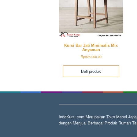
Kursi Bar Jati Minimalis Mix
Anyaman
Rp
925,000.00
Beli produk
IndoKursi.com Merupakan Toko Mebel Jepar
dengan Menjual Berbagai Produk Rumah Tan