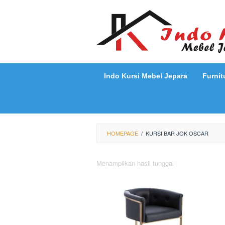
Loncat
ke
konten
Indo Kursi Mebel Jepara
Furnit
HOMEPAGE
/
KURSI BAR JOK OSCAR
Menampilkan hasil tunggal