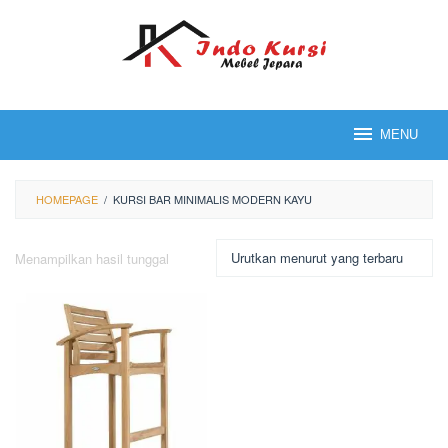
Loncat
ke
konten
MENU
HOMEPAGE
/
KURSI BAR MINIMALIS MODERN KAYU
Menampilkan hasil tunggal