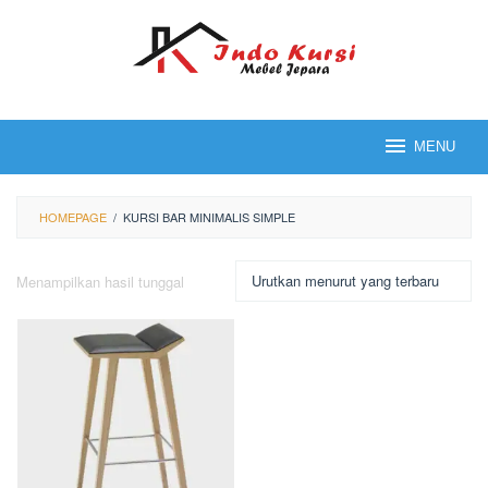
Loncat
ke
konten
MENU
HOMEPAGE
/
KURSI BAR MINIMALIS SIMPLE
Menampilkan hasil tunggal