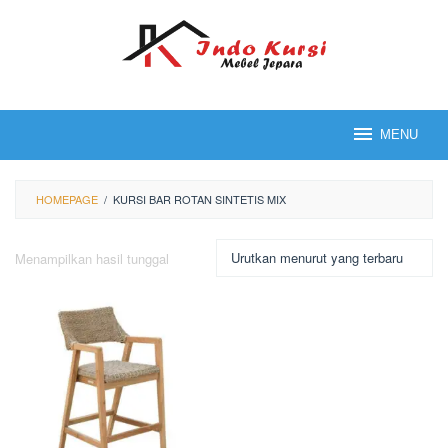
Loncat
ke
konten
MENU
HOMEPAGE
/
KURSI BAR ROTAN SINTETIS MIX
Menampilkan hasil tunggal