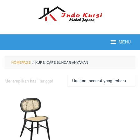
Loncat
ke
konten
MENU
HOMEPAGE
/
KURSI CAFE BUNDAR ANYAMAN
Menampilkan hasil tunggal