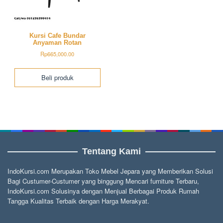
Kursi Cafe Bundar
Anyaman Rotan
Rp
665,000.00
Beli produk
Tentang Kami
IndoKursi.com Merupakan Toko Mebel Jepara yang Memberikan Solusi
Bagi Custumer-Custumer yang binggung Mencari furniture Terbaru,
IndoKursi.com Solusinya dengan Menjual Berbagai Produk Rumah
Tangga Kualitas Terbaik dengan Harga Merakyat.