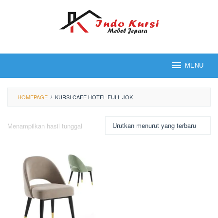
Loncat
ke
konten
MENU
HOMEPAGE
/
KURSI CAFE HOTEL FULL JOK
Menampilkan hasil tunggal