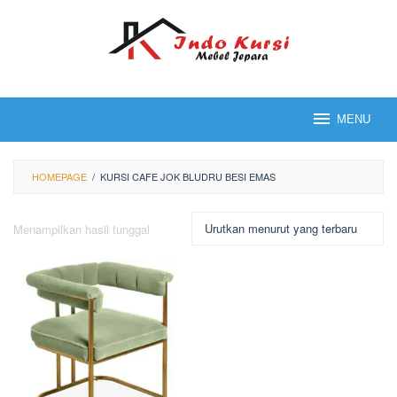
Loncat
ke
konten
MENU
HOMEPAGE
/
KURSI CAFE JOK BLUDRU BESI EMAS
Menampilkan hasil tunggal