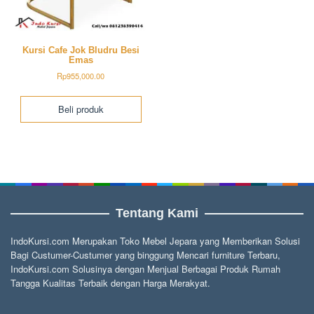
Kursi Cafe Jok Bludru Besi
Emas
Rp
955,000.00
Beli produk
Tentang Kami
IndoKursi.com Merupakan Toko Mebel Jepara yang Memberikan Solusi
Bagi Custumer-Custumer yang binggung Mencari furniture Terbaru,
IndoKursi.com Solusinya dengan Menjual Berbagai Produk Rumah
Tangga Kualitas Terbaik dengan Harga Merakyat.