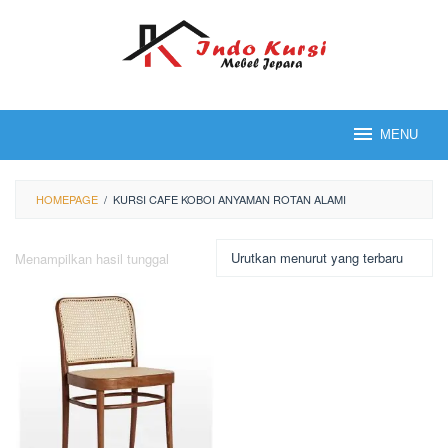
Loncat
ke
konten
MENU
HOMEPAGE
/
KURSI CAFE KOBOI ANYAMAN ROTAN ALAMI
Menampilkan hasil tunggal