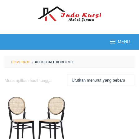
Loncat
ke
konten
MENU
HOMEPAGE
/
KURSI CAFE KOBOI MIX
Menampilkan hasil tunggal