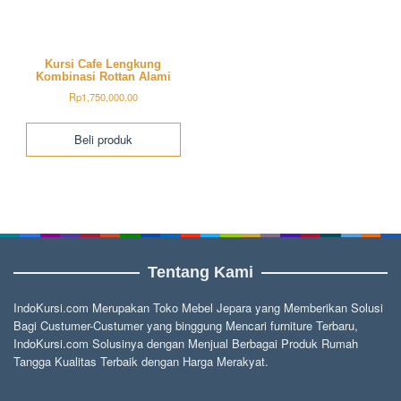
Kursi Cafe Lengkung
Kombinasi Rottan Alami
Rp
1,750,000.00
Beli produk
Tentang Kami
IndoKursi.com Merupakan Toko Mebel Jepara yang Memberikan Solusi
Bagi Custumer-Custumer yang binggung Mencari furniture Terbaru,
IndoKursi.com Solusinya dengan Menjual Berbagai Produk Rumah
Tangga Kualitas Terbaik dengan Harga Merakyat.