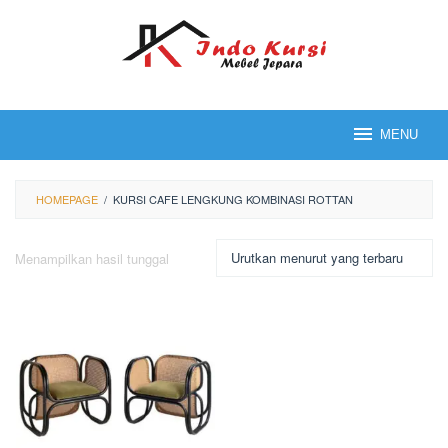
Loncat
ke
konten
MENU
HOMEPAGE
/
KURSI CAFE LENGKUNG KOMBINASI ROTTAN
Menampilkan hasil tunggal