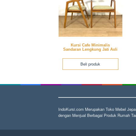
Kursi Cafe Minimalis
Sandaran Lengkung Jati Asli
Beli produk
IndoKursi.com Merupakan Toko Mebel Jepar
dengan Menjual Berbagai Produk Rumah Tan