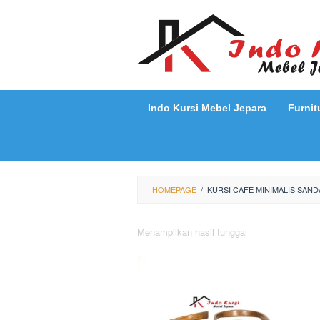
Loncat
ke
konten
Indo Kursi Mebel Jepara
Furnit
HOMEPAGE
/
KURSI CAFE MINIMALIS SAND
Menampilkan hasil tunggal