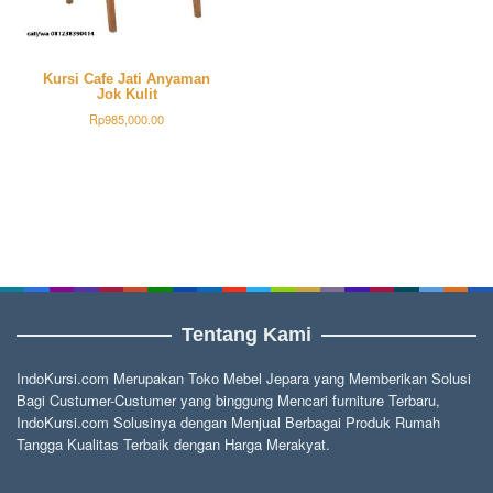
Kursi Cafe Jati Anyaman
Jok Kulit
Rp
985,000.00
Tentang Kami
IndoKursi.com Merupakan Toko Mebel Jepara yang Memberikan Solusi
Bagi Custumer-Custumer yang binggung Mencari furniture Terbaru,
IndoKursi.com Solusinya dengan Menjual Berbagai Produk Rumah
Tangga Kualitas Terbaik dengan Harga Merakyat.