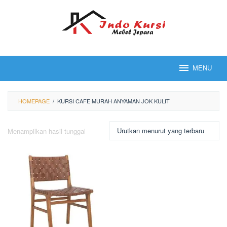
Loncat
ke
konten
MENU
HOMEPAGE
/
KURSI CAFE MURAH ANYAMAN JOK KULIT
Menampilkan hasil tunggal