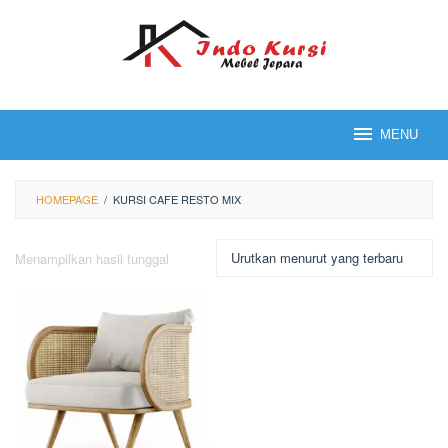
Loncat
ke
konten
MENU
HOMEPAGE
/
KURSI CAFE RESTO MIX
Menampilkan hasil tunggal