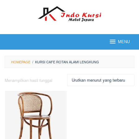
Loncat
ke
konten
MENU
HOMEPAGE
/
KURSI CAFE ROTAN ALAMI LENGKUNG
Menampilkan hasil tunggal