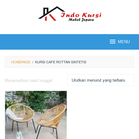
Loncat
ke
konten
MENU
HOMEPAGE
/
KURSI CAFE ROTTAN SINTETIS
Menampilkan hasil tunggal