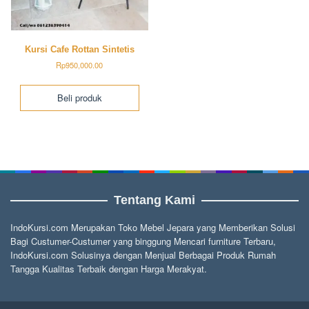
Kursi Cafe Rottan Sintetis
Rp
950,000.00
Beli produk
Tentang Kami
IndoKursi.com Merupakan Toko Mebel Jepara yang Memberikan Solusi
Bagi Custumer-Custumer yang binggung Mencari furniture Terbaru,
IndoKursi.com Solusinya dengan Menjual Berbagai Produk Rumah
Tangga Kualitas Terbaik dengan Harga Merakyat.