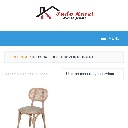
Loncat
ke
konten
MENU
HOMEPAGE
/
KURSI CAFE RUSTIC KOMBINASI ROTAN
Menampilkan hasil tunggal