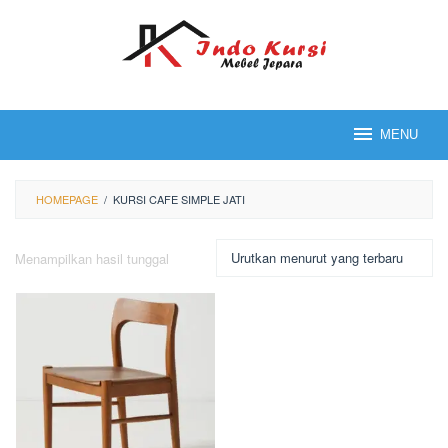
Loncat
ke
konten
MENU
HOMEPAGE
/
KURSI CAFE SIMPLE JATI
Menampilkan hasil tunggal