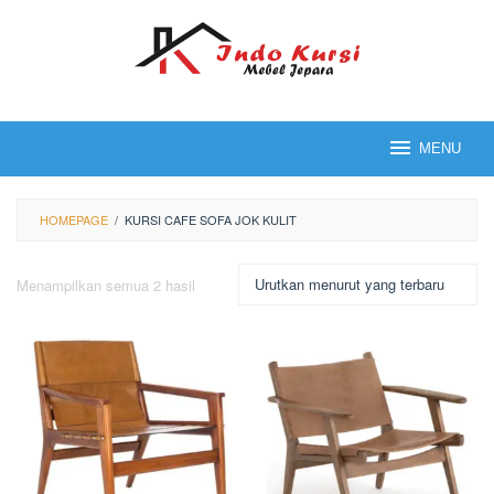
Loncat
ke
konten
MENU
HOMEPAGE
/
KURSI CAFE SOFA JOK KULIT
Diurutkan
Menampilkan semua 2 hasil
menurut
yang
terbaru