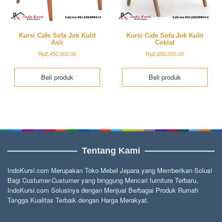
Kursi Cafe Sofa Jok Kulit
Kursi Cafe Sofa Jok Kulit
Asli
Coklat
Rp
2,450,000.00
Rp
2,650,000.00
Beli produk
Beli produk
Tentang Kami
IndoKursi.com Merupakan Toko Mebel Jepara yang Memberikan Solusi
Bagi Custumer-Custumer yang binggung Mencari furniture Terbaru,
IndoKursi.com Solusinya dengan Menjual Berbagai Produk Rumah
Tangga Kualitas Terbaik dengan Harga Merakyat.