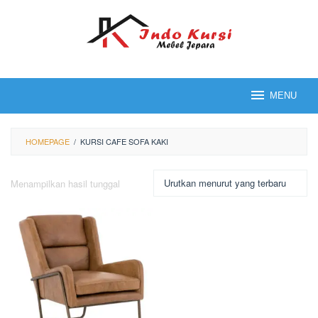
Loncat
ke
konten
MENU
HOMEPAGE
/
KURSI CAFE SOFA KAKI
Menampilkan hasil tunggal